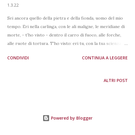
1.3.22
Sei ancora quello della pietra e della fionda, uomo del mio
tempo. Eri nella carlinga, con le ali maligne, le meridiane di
morte, - t'ho visto - dentro il carro di fuoco, alle forche,
alle ruote di tortura. T'ho visto: eri tu, con la tua scienza
esatta persuasa allo sterminio, senza amore, senza Cristo.
CONDIVIDI
CONTINUA A LEGGERE
Hai ucciso ancora, come sempre, come uccisero i padri,
come uccisero gli animali che ti videro per la prima volta. E
questo sangue odora come nel giorno quando il fratello
ALTRI POST
disse all'altro fratello: "Andiamo nei campi". E quell'eco
fredda, tenace, è giunta fino a te, dentro la tua giornata.
Dimenticate, o figli, le nuvole di sangue salite dalla terra,
dimenticate i padri: le loro tombe affondano nella cenere,
Powered by Blogger
gli uccelli neri, il vento, coprono il loro cuore.