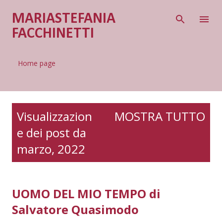
Passa ai contenuti principali
MARIASTEFANIA
FACCHINETTI
Home page
P
Visualizzazion
MOSTRA TUTTO
o
e dei post da
s
t
marzo, 2022
UOMO DEL MIO TEMPO di
Salvatore Quasimodo