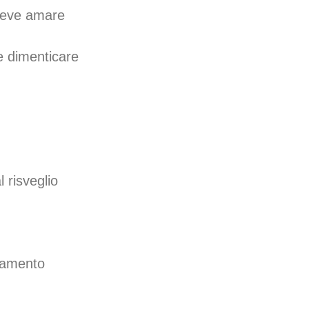
 deve amare
e dimenticare
l risveglio
ndamento