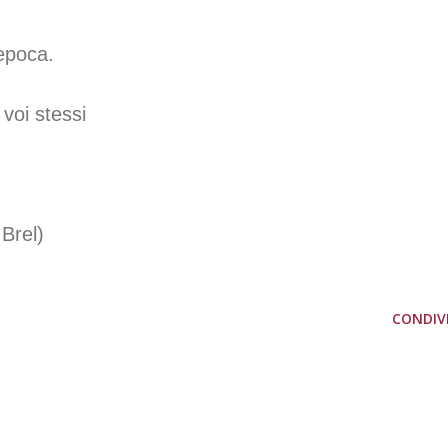
 epoca.
voi stessi
Brel)
CONDIVI